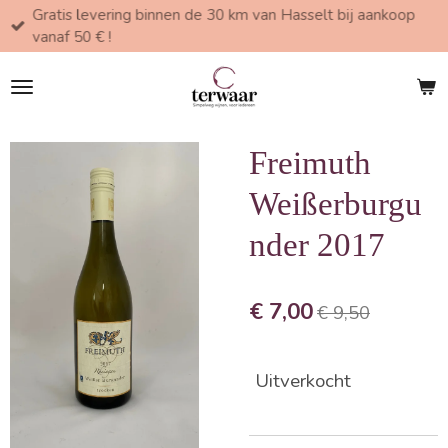
Gratis levering binnen de 30 km van Hasselt bij aankoop
Ga
vanaf 50 € !
direct
naar
de
hoofdinhoud
Freimuth
Weißerburgu
nder 2017
€ 7,00
€ 9,50
Uitverkocht