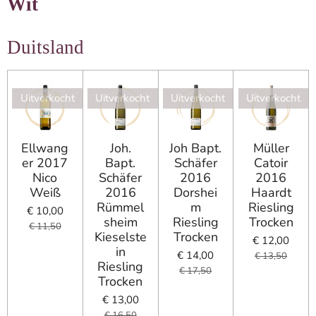
Wit
Duitsland
Uitverkocht
Uitverkocht
Uitverkocht
Uitverkocht
Ellwang
Joh.
Joh Bapt.
Müller
er 2017
Bapt.
Schäfer
Catoir
Nico
Schäfer
2016
2016
Weiß
2016
Dorshei
Haardt
Rümmel
m
Riesling
€ 10,00
sheim
Riesling
Trocken
€ 11,50
Kieselste
Trocken
€ 12,00
in
€ 14,00
€ 13,50
Riesling
€ 17,50
Trocken
€ 13,00
€ 16,50