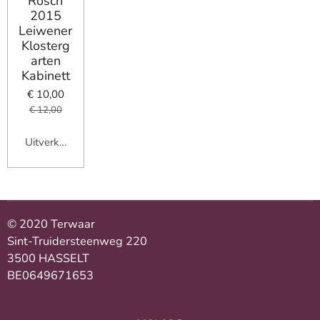
Rosch
2015
Leiwener
Klosterg
arten
Kabinett
€ 10,00
€ 12,00
Uitverkocht
© 2020 Terwaar
Sint-Truidersteenweg 220
3500 HASSELT
BE0649671653