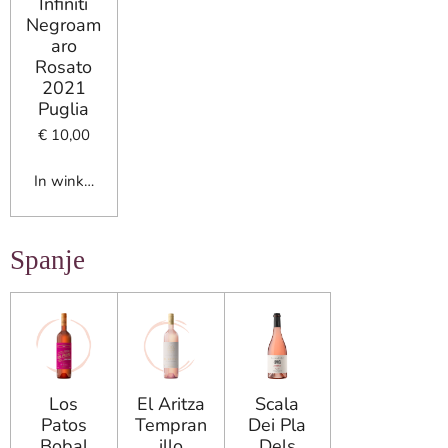
Infiniti
Negroam
aro
Rosato
2021
Puglia
€ 10,00
In winkelwagen
Spanje
Los
El Aritza
Scala
Patos
Tempran
Dei Pla
Bobal
illo
Dels