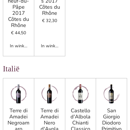
neuf-du-
s 2017
Pâpe
Côtes du
2017
Rhône
Côtes du
€ 32,30
Rhône
€ 44,50
In winkelwagen
In winkelwagen
Italië
Terre di
Terre di
Castello
San
Amadei
Amadei
d'Albola
Giorgio
Negroam
Nero
Chianti
Diodoro
aro
d'Avola
Classico
Primitivo