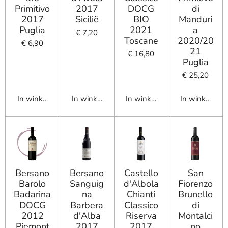
Primitivo
2017
DOCG
di
2017
Sicilië
BIO
Manduri
Puglia
2021
a
€ 7,20
Toscane
2020/20
€ 6,90
21
€ 16,80
Puglia
€ 25,20
In winkelwagen
In winkelwagen
In winkelwagen
In winkelwag
Bersano
Bersano
Castello
San
Barolo
Sanguig
d'Albola
Fiorenzo
Badarina
na
Chianti
Brunello
DOCG
Barbera
Classico
di
2012
d'Alba
Riserva
Montalci
Piemont
2017
2017
no