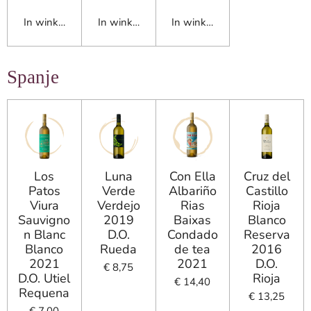
In winkelwagen
In winkelwagen
In winkelwagen
Spanje
Los
Luna
Con Ella
Cruz del
Patos
Verde
Albariño
Castillo
Viura
Verdejo
Rias
Rioja
Sauvigno
2019
Baixas
Blanco
n Blanc
D.O.
Condado
Reserva
Blanco
Rueda
de tea
2016
2021
2021
D.O.
€ 8,75
D.O. Utiel
Rioja
€ 14,40
Requena
€ 13,25