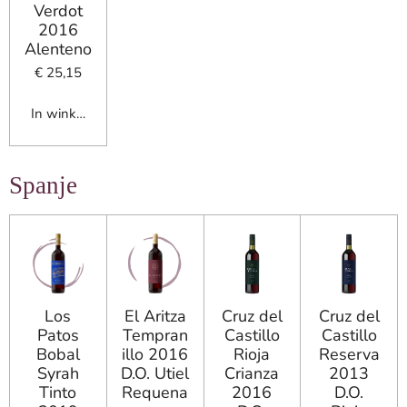
Verdot
2016
Alenteno
€ 25,15
In winkelwagen
Spanje
Los
El Aritza
Cruz del
Cruz del
Patos
Tempran
Castillo
Castillo
Bobal
illo 2016
Rioja
Reserva
Syrah
D.O. Utiel
Crianza
2013
Tinto
Requena
2016
D.O.