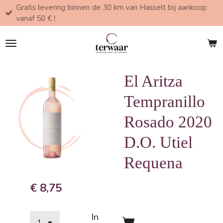
Gratis levering binnen de 30 km van Hasselt bij aankoop
Ga
vanaf 50 € !
direct
naar
de
hoofdinhoud
El Aritza
Tempranillo
Rosado 2020
D.O. Utiel
Requena
€ 8,75
In