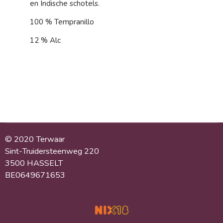
en Indische schotels.
100 % Tempranillo
12 % Alc
© 2020 Terwaar
Sint-Truidersteenweg 220
3500 HASSELT
BE0649671653