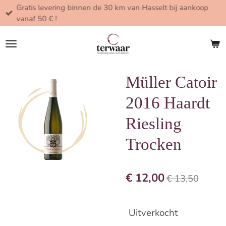
Gratis levering binnen de 30 km van Hasselt bij aankoop
Ga
vanaf 50 € !
direct
naar
de
hoofdinhoud
Müller Catoir
2016 Haardt
Riesling
Trocken
€ 12,00
€ 13,50
Uitverkocht